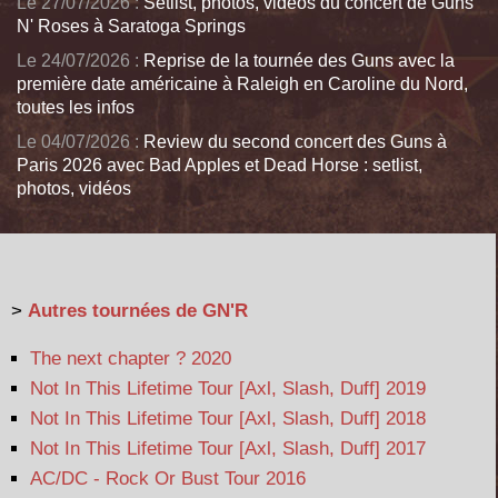
Le 27/07/2026 :
Setlist, photos, videos du concert de Guns
N' Roses à Saratoga Springs
Le 24/07/2026 :
Reprise de la tournée des Guns avec la
première date américaine à Raleigh en Caroline du Nord,
toutes les infos
Le 04/07/2026 :
Review du second concert des Guns à
Paris 2026 avec Bad Apples et Dead Horse : setlist,
photos, vidéos
>
Autres tournées de GN'R
The next chapter ? 2020
Not In This Lifetime Tour [Axl, Slash, Duff] 2019
Not In This Lifetime Tour [Axl, Slash, Duff] 2018
Not In This Lifetime Tour [Axl, Slash, Duff] 2017
AC/DC - Rock Or Bust Tour 2016