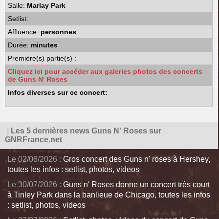
Salle:
Marlay Park
Setlist:
Affluence:
personnes
Durée:
minutes
Première(s) partie(s) :
Cliquez ici pour accéder aux galeries photos des concerts
de Guns N' Roses
Infos diverses sur ce concert:
|
Les 5 dernières news Guns N' Roses sur
GNRFrance.net
Le 02/08/2026 :
Gros concert des Guns n' roses à Hershey,
toutes les infos : setlist, photos, videos
Le 30/07/2026 :
Guns n' Roses donne un concert très court
à Tinley Park dans la banlieue de Chicago, toutes les infos
: setlist, photos, videos