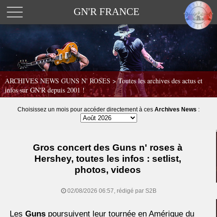
GN'R FRANCE
ARCHIVES NEWS GUNS N' ROSES >
Toutes les archives des actus et
infos sur GN'R depuis 2001 !
Choisissez un mois pour accéder directement à ces
Archives News
:
Gros concert des Guns n' roses à
Hershey, toutes les infos : setlist,
photos, videos
02/08/2026 06:57, rédigé par S2B
Les
Guns
poursuivent leur tournée en Amérique du