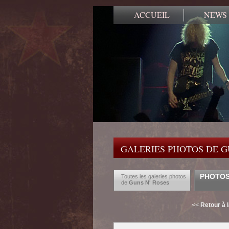
ACCUEIL
NEWS
GALERIES PHOTOS DE G
PHOTOS 
Toutes les galeries photos
de
Guns N' Roses
<<
Retour à 