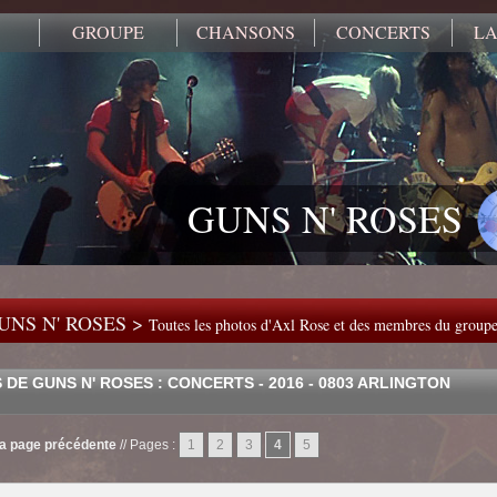
GROUPE
CHANSONS
CONCERTS
LA
GUNS N' ROSES
UNS N' ROSES >
Toutes les photos d'Axl Rose et des membres du group
DE GUNS N' ROSES : CONCERTS - 2016 - 0803 ARLINGTON
la page précédente
//
Pages :
1
2
3
4
5