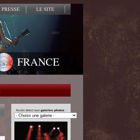
 PRESSE
LE SITE
FRANCE
e
Accès direct aux
galeries photos
: