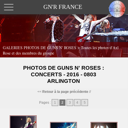
GN'R FRANCE
GALERIES PHOTOS DE GUNS N' ROSES >
Toutes les photos d'Axl
Rose et des membres du groupe
PHOTOS DE GUNS N' ROSES :
CONCERTS - 2016 - 0803
ARLINGTON
<<
Retour à la page précédente
//
Pages :
1
2
3
4
5