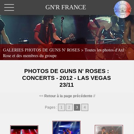
GN'R FRANCE
GALERIES PHOTOS DE GUNS N' ROSES >
Toutes les photos d'Axl
Rose et des membres du groupe
PHOTOS DE GUNS N' ROSES :
CONCERTS - 2012 - LAS VEGAS
23/11
<<
Retour à la page précédente
//
Pages :
1
2
3
4