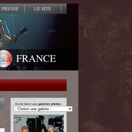
 PRESSE
LE SITE
FRANCE
e
Accès direct aux
galeries photos
: