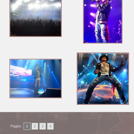
Pages :
1
2
3
4