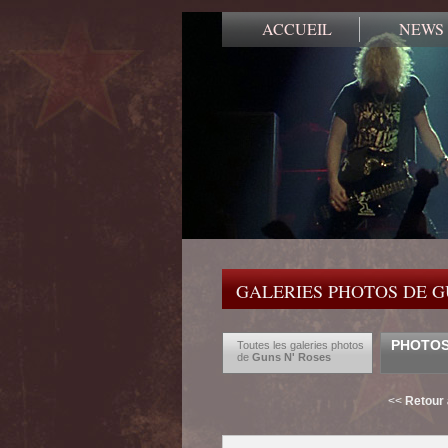
ACCUEIL
NEWS
GALERIES PHOTOS DE G
PHOTOS 
Toutes les galeries photos
de
Guns N' Roses
<<
Retour 