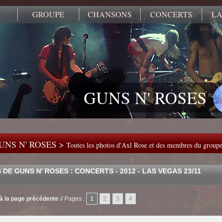
GROUPE
CHANSONS
CONCERTS
LA
GUNS N' ROSES
UNS N' ROSES >
Toutes les photos d'Axl Rose et des membres du group
DE GUNS N' ROSES : CONCERTS - 2012 - LAS VEGAS 23/11
à la page précédente
//
Pages :
1
2
3
4