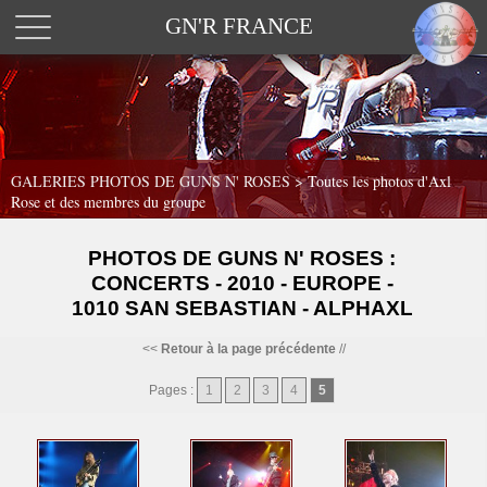
GN'R FRANCE
GALERIES PHOTOS DE GUNS N' ROSES >
Toutes les photos d'Axl
Rose et des membres du groupe
PHOTOS DE GUNS N' ROSES :
CONCERTS - 2010 - EUROPE -
1010 SAN SEBASTIAN - ALPHAXL
<<
Retour à la page précédente
//
Pages :
1
2
3
4
5