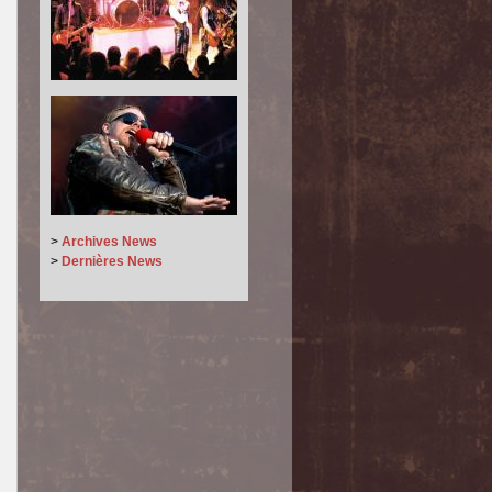
>
Archives News
>
Dernières News