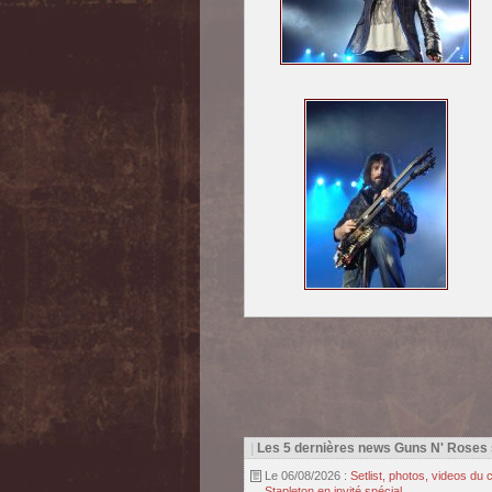
|
Les 5 dernières news Guns N' Roses
Le 06/08/2026 :
Setlist, photos, videos d
Stapleton en invité spécial