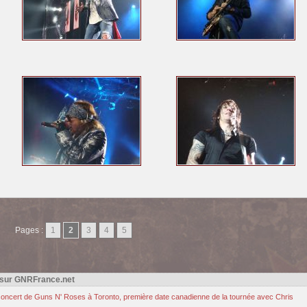
Pages :
1
2
3
4
5
 sur GNRFrance.net
u concert de Guns N' Roses à Toronto, première date canadienne de la tournée avec Chris