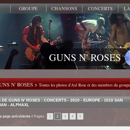
GROUPE
CHANSONS
CONCERTS
LA
GUNS N' ROSES
UNS N' ROSES >
Toutes les photos d'Axl Rose et des membres du group
DE GUNS N' ROSES : CONCERTS - 2010 - EUROPE - 1010 SAN
IAN - ALPHAXL
la page précédente
//
Pages :
1
2
3
4
5