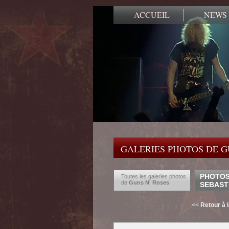
ACCUEIL
NEWS
GALERIES PHOTOS DE G
PHOTOS 
Toutes les galeries photos
de
Guns N' Roses
SEBAST
<<
Retour à 