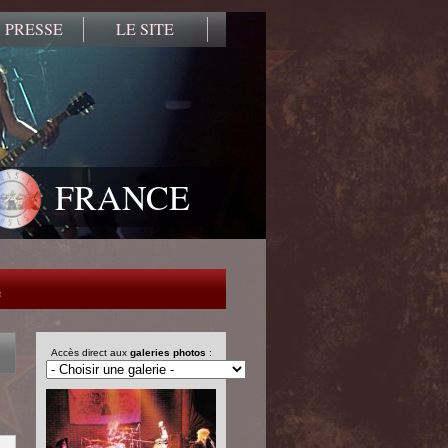
 PRESSE
LE SITE
FRANCE
e
Accès direct aux
galeries photos
: