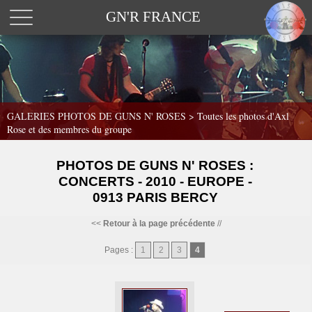
GN'R FRANCE
GALERIES PHOTOS DE GUNS N' ROSES >
Toutes les photos d'Axl
Rose et des membres du groupe
PHOTOS DE GUNS N' ROSES :
CONCERTS - 2010 - EUROPE -
0913 PARIS BERCY
<<
Retour à la page précédente
//
Pages :
1
2
3
4