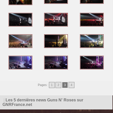
Pages :
1
2
3
4
|
Les 5 dernières news Guns N' Roses sur
GNRFrance.net