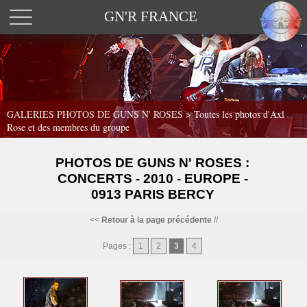
GN'R FRANCE
GALERIES PHOTOS DE GUNS N' ROSES >
Toutes les photos d'Axl
Rose et des membres du groupe
PHOTOS DE GUNS N' ROSES :
CONCERTS - 2010 - EUROPE -
0913 PARIS BERCY
<<
Retour à la page précédente
//
Pages :
1
2
3
4