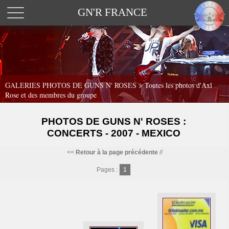
GN'R FRANCE
GALERIES PHOTOS DE GUNS N' ROSES >
Toutes les photos d'Axl
Rose et des membres du groupe
PHOTOS DE GUNS N' ROSES :
CONCERTS - 2007 - MEXICO
<<
Retour à la page précédente
//
Pages :
1