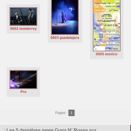
0602 monterrey
0603 guadalajara
0605 mexico
Pro
Pages :
1
|
Les 5 dernières news Guns N' Roses sur