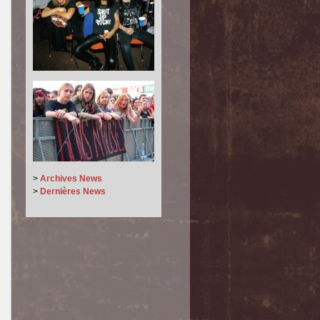
>
Archives News
>
Dernières News