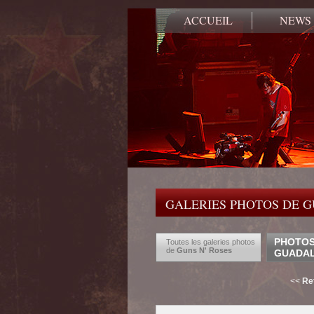
ACCUEIL
NEWS
GALERIES PHOTOS DE G
PHOTOS 
Toutes les galeries photos
de
Guns N' Roses
GUADA
<<
Re