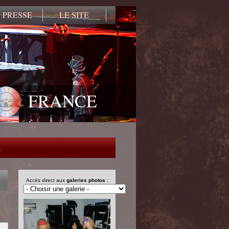
 PRESSE
LE SITE
FRANCE
e
Accès direct aux
galeries photos
: