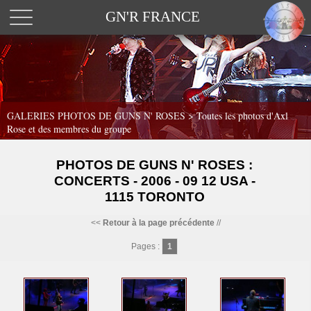
GN'R FRANCE
GALERIES PHOTOS DE GUNS N' ROSES >
Toutes les photos d'Axl
Rose et des membres du groupe
PHOTOS DE GUNS N' ROSES :
CONCERTS - 2006 - 09 12 USA -
1115 TORONTO
<<
Retour à la page précédente
//
Pages :
1