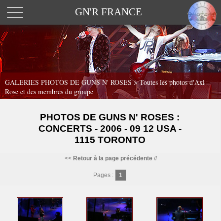
GN'R FRANCE
GALERIES PHOTOS DE GUNS N' ROSES >
Toutes les photos d'Axl
Rose et des membres du groupe
PHOTOS DE GUNS N' ROSES :
CONCERTS - 2006 - 09 12 USA -
1115 TORONTO
<<
Retour à la page précédente
//
Pages :
1