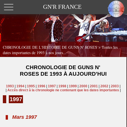
GN'R FRANCE
CHRONOLOGIE DE L'HISTOIRE DE GUNS N' ROSES >
Toutes les
dates importantes de 1993 à nos jours...
CHRONOLOGIE DE GUNS N'
ROSES DE 1993 À AUJOURD'HUI
1993
|
1994
|
1995
|
1996
|
1997
|
1998
|
1999
|
2000
|
2001
|
2002
|
2003
|
|
Accès direct à la chronologie ne contenant que les dates importantes
|
1997
Mars 1997