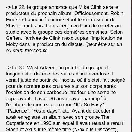
->
Le 22, le groupe annonce que Mike Clink sera le
producteur du prochain album. Officieusement, Robin
Finck est annoncé comme étant le successeur de
Slash; Finck aurait été aperçu en train de répéter au
studio avec le groupe ces dernières semaines. Selon
Geffen, l'arrivée de Clink n'exclut pas l'implication de
Moby dans la production du disque,
"peut être sur un
ou deux morceaux"
.
->
Le 30, West Arkeen, un proche du groupe de
longue date, décède des suites d'une overdose. Il
venait juste de sortir de l'hopital où il s'était fait soigné
pour de nombreuses brulures sur son corps après
l'explosion de son barbecue intérieur une semaine
auparavant. Il avait 36 ans et avait participé à
l'écriture de morceaux comme "It's So Easy",
"Patience", "Yesterdays", etc. Avant de décéder il
avait enregistré un album avec son groupe The
Outpatience en 1996 sur lequel il avait réussi à rénuir
Slash et Axl sur le même titre ("Anxious Disease"),