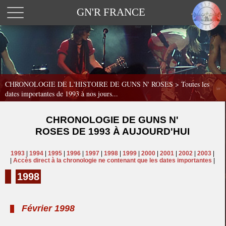
GN'R FRANCE
CHRONOLOGIE DE L'HISTOIRE DE GUNS N' ROSES >
Toutes les
dates importantes de 1993 à nos jours...
CHRONOLOGIE DE GUNS N'
ROSES DE 1993 À AUJOURD'HUI
1993
|
1994
|
1995
|
1996
|
1997
|
1998
|
1999
|
2000
|
2001
|
2002
|
2003
|
|
Accès direct à la chronologie ne contenant que les dates importantes
|
1998
Février 1998