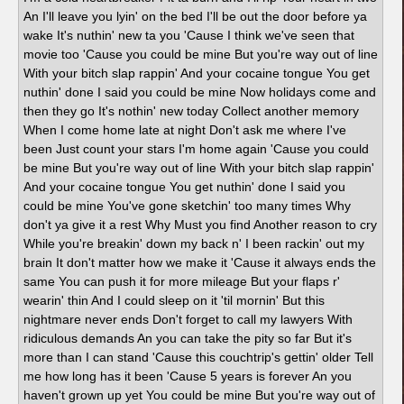
An I'll leave you lyin' on the bed I'll be out the door before ya
wake It's nuthin' new ta you 'Cause I think we've seen that
movie too 'Cause you could be mine But you're way out of line
With your bitch slap rappin' And your cocaine tongue You get
nuthin' done I said you could be mine Now holidays come and
then they go It's nothin' new today Collect another memory
When I come home late at night Don't ask me where I've
been Just count your stars I'm home again 'Cause you could
be mine But you're way out of line With your bitch slap rappin'
And your cocaine tongue You get nuthin' done I said you
could be mine You've gone sketchin' too many times Why
don't ya give it a rest Why Must you find Another reason to cry
While you're breakin' down my back n' I been rackin' out my
brain It don't matter how we make it 'Cause it always ends the
same You can push it for more mileage But your flaps r'
wearin' thin And I could sleep on it 'til mornin' But this
nightmare never ends Don't forget to call my lawyers With
ridiculous demands An you can take the pity so far But it's
more than I can stand 'Cause this couchtrip's gettin' older Tell
me how long has it been 'Cause 5 years is forever An you
haven't grown up yet You could be mine But you're way out of