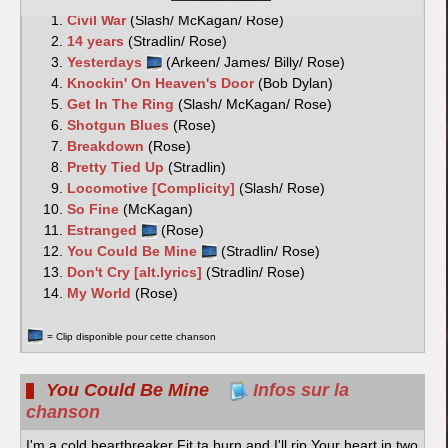
Civil War
(Slash/ McKagan/ Rose)
14 years
(Stradlin/ Rose)
Yesterdays
(Arkeen/ James/ Billy/ Rose)
Knockin' On Heaven's Door
(Bob Dylan)
Get In The Ring
(Slash/ McKagan/ Rose)
Shotgun Blues
(Rose)
Breakdown
(Rose)
Pretty Tied Up
(Stradlin)
Locomotive [Complicity]
(Slash/ Rose)
So Fine
(McKagan)
Estranged
(Rose)
You Could Be Mine
(Stradlin/ Rose)
Don't Cry [alt.lyrics]
(Stradlin/ Rose)
My World
(Rose)
= Clip disponible pour cette chanson
You Could Be Mine
Infos sur la
chanson
I'm a cold heartbreaker Fit ta burn and I'll rip Your heart in two