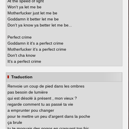
At the speed of light
Won't ya let me be
Motherfucker just let me be
Goddamn it better let me be
Don't ya know ya better let me be...
Perfect crime
Goddamn it it's a perfect crime
Motherfucker it's a perfect crime
Don't cha know
It's a perfect crime
Traduction
Renvoie un coup de pied dans les ombres
pas besoin de lumière
qui est désolé à présent , mon vieux ?
regarde comment tu as passé ta vie
a emprunter pou changer
pour te mettre un peu d'argent dans la poche
ça brule
tu te moquais des gogos en craquant ton fric