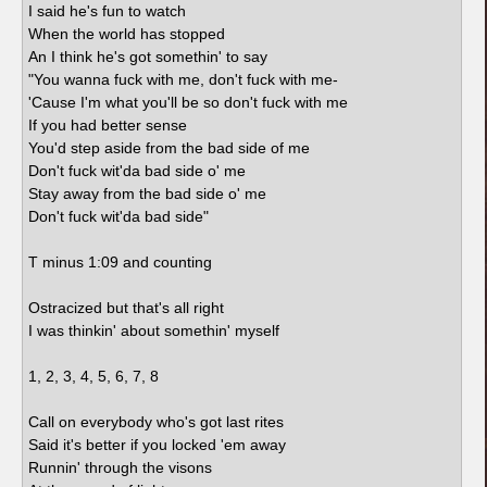
I said he's fun to watch
When the world has stopped
An I think he's got somethin' to say
"You wanna fuck with me, don't fuck with me-
'Cause I'm what you'll be so don't fuck with me
If you had better sense
You'd step aside from the bad side of me
Don't fuck wit'da bad side o' me
Stay away from the bad side o' me
Don't fuck wit'da bad side"
T minus 1:09 and counting
Ostracized but that's all right
I was thinkin' about somethin' myself
1, 2, 3, 4, 5, 6, 7, 8
Call on everybody who's got last rites
Said it's better if you locked 'em away
Runnin' through the visons