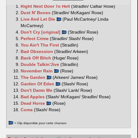
Right Next Door To Hell
(Stradlin/ Caltia/ Rose)
Dust N' Bones
(Stradlin/ McKagan/ Rose)
Live And Let Die
(Paul McCartney/ Linda
McCartney)
Don't Cry [original]
(Stradlin/ Rose)
Perfect Crime
(Stradlin/ Slash/ Rose)
You Ain't The First
(Stradlin)
Bad Obsession
(Stradlin/ Arkeen)
Back Off Bitch
(Huge/ Rose)
Double Talkin'Jive
(Stradlin)
November Rain
(Rose)
The Garden
(Arkeen/ James/ Rose)
Garden Of Eden
(Slash/ Rose)
Don't Damn Me
(Slash/ Lank/ Rose)
Bad Apples
(Slash/ McKagan/ Stradlin/ Rose)
Dead Horse
(Rose)
Coma
(Slash/ Rose)
= Clip disponible pour cette chanson