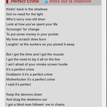
Perfect Crime
Infos sur la chanson
Kickin' back in the shadows
Got no need for the light
Who's sorry now old timer
Look at how you've spent your life
Scroungin' for change
To put some money in your pocket
My how scratch does burn
Laughin' at the suckers as you pissed it away
But I got the time and I got the muscle
I got the need to lay it all on the line
I ain't afraid of your smoke screen hustle
It's a perfect crime
Goddamn it it's a perfect crime
Motherfucker it's a perfect crime
I said it's perfect
Keep the demons down
And drag the skeletons out
I got a blind man followin' me in chains