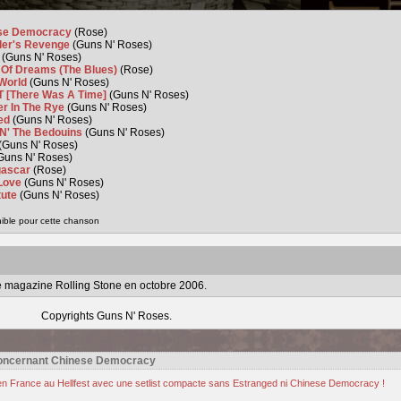
se Democracy
(Rose)
ler's Revenge
(Guns N' Roses)
r
(Guns N' Roses)
 Of Dreams (The Blues)
(Rose)
 World
(Guns N' Roses)
T [There Was A Time]
(Guns N' Roses)
er In The Rye
(Guns N' Roses)
ed
(Guns N' Roses)
 N' The Bedouins
(Guns N' Roses)
(Guns N' Roses)
Guns N' Roses)
ascar
(Rose)
 Love
(Guns N' Roses)
tute
(Guns N' Roses)
nible pour cette chanson
le magazine Rolling Stone en octobre 2006.
Copyrights Guns N' Roses.
concernant Chinese Democracy
n France au Hellfest avec une setlist compacte sans Estranged ni Chinese Democracy !