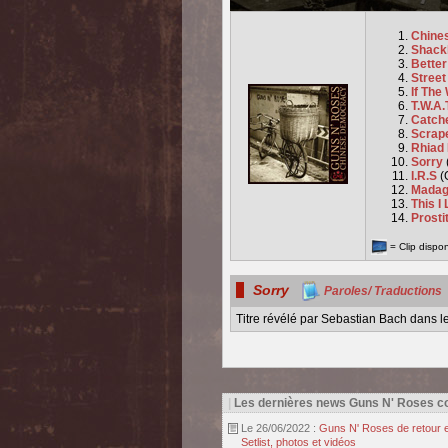
Chine
Shack
Bette
Street
If The
T.W.A.
Catch
Scrap
Rhiad
Sorry
I.R.S
(
Madag
This I
Prosti
= Clip dispo
Sorry
Paroles/ Traductions
Titre révélé par Sebastian Bach dans 
|
Les dernières news Guns N' Roses 
Le 26/06/2022 :
Guns N' Roses de retour e
Setlist, photos et vidéos