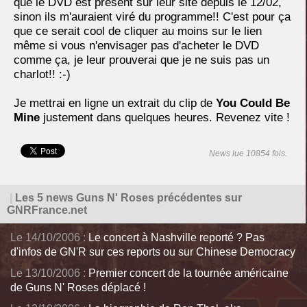
que le DVD est présent sur leur site depuis le 12/02,
sinon ils m'auraient viré du programme!! C'est pour ça
que ce serait cool de cliquer au moins sur le lien
même si vous n'envisager pas d'acheter le DVD
comme ça, je leur prouverai que je ne suis pas un
charlot!! :-)
Je mettrai en ligne un extrait du clip de
You Could Be
Mine
justement dans quelques heures. Revenez vite !
News lue 10854 fois.
|
Les 5 news Guns N' Roses précédentes sur
GNRFrance.net
Le 14/10/2006 :
Le concert à Nashville reporté ? Pas
d'infos de GN'R sur ces reports ou sur Chinese Democracy
Le 13/10/2006 :
Premier concert de la tournée américaine
de Guns N' Roses déplacé !