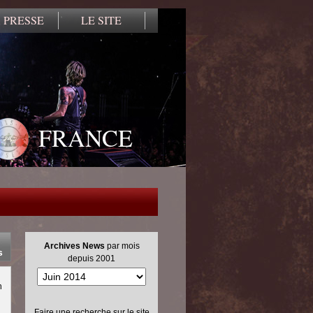
 PRESSE
LE SITE
FRANCE
Archives News
par mois
s
depuis 2001
n
Faire une recherche sur le site