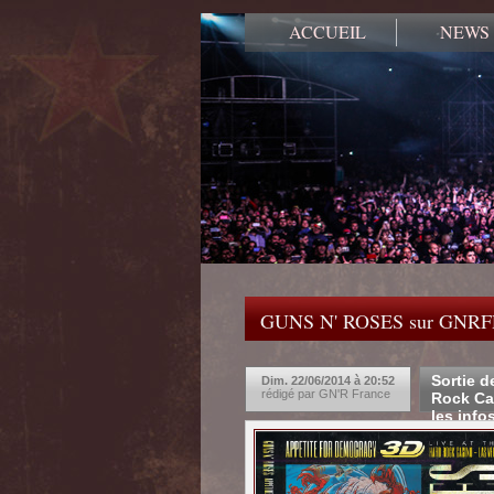
ACCUEIL
NEWS
GUNS N' ROSES sur GNR
Sortie d
Dim. 22/06/2014 à 20:52
rédigé par GN'R France
Rock Cas
les info