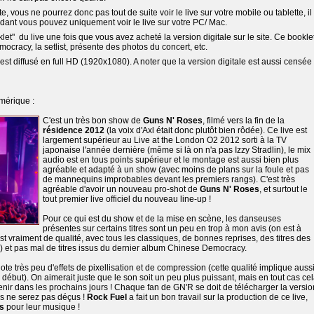
e, vous ne pourrez donc pas tout de suite voir le live sur votre mobile ou tablette, il
ndant vous pouvez uniquement voir le live sur votre PC/ Mac.
et" du live une fois que vous avez acheté la version digitale sur le site. Ce bookle
emocracy, la setlist, présente des photos du concert, etc.
st diffusé en full HD (1920x1080). A noter que la version digitale est aussi censée
umérique :
C'est un très bon show de
Guns N' Roses
, filmé vers la fin de la
résidence 2012
(la voix d'Axl était donc plutôt bien rôdée). Ce live est
largement supérieur au Live at the London O2 2012 sorti à la TV
japonaise l'année dernière (même si là on n'a pas Izzy Stradlin), le mix
audio est en tous points supérieur et le montage est aussi bien plus
agréable et adapté à un show (avec moins de plans sur la foule et pas
de mannequins improbables devant les premiers rangs). C'est très
agréable d'avoir un nouveau pro-shot de
Guns N' Roses
, et surtout le
tout premier live officiel du nouveau line-up !
Pour ce qui est du show et de la mise en scène, les danseuses
présentes sur certains titres sont un peu en trop à mon avis (on est à
 est vraiment de qualité, avec tous les classiques, de bonnes reprises, des titres des
ry) et pas mal de titres issus du dernier album Chinese Democracy.
ote très peu d'effets de pixellisation et de compression (cette qualité implique auss
but). On aimerait juste que le son soit un peu plus puissant, mais en tout cas ce
nir dans les prochains jours ! Chaque fan de GN'R se doit de télécharger la versio
us ne serez pas déçus !
Rock Fuel
a fait un bon travail sur la production de ce live,
s
pour leur musique !