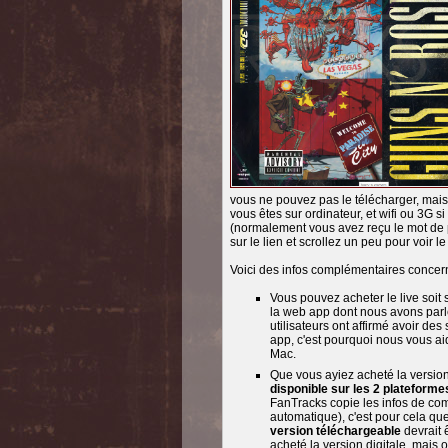
vous ne pouvez pas le télécharger, mais 
vous êtes sur ordinateur, et wifi ou 3G s
(normalement vous avez reçu le mot de 
sur le lien et scrollez un peu pour voir l
Voici des infos complémentaires concer
Vous pouvez acheter le live soit s
la web app dont nous avons parl
utilisateurs ont affirmé avoir de
app, c'est pourquoi nous vous aid
Mac.
Que vous ayiez acheté la versio
disponible sur les 2 plateforme
FanTracks copie les infos de comp
automatique), c'est pour cela q
version téléchargeable
devrait 
acheté la version digitale, mais 