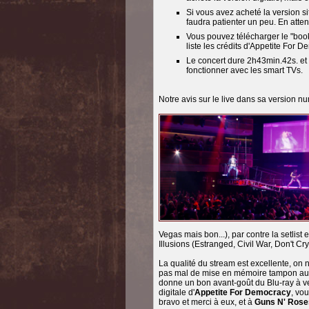
Si vous avez acheté la version sit
faudra patienter un peu. En atte
Vous pouvez télécharger le "bookl
liste les crédits d'Appetite For D
Le concert dure 2h43min.42s. et e
fonctionner avec les smart TVs.
Notre avis sur le live dans sa version n
Vegas mais bon...), par contre la setlist
Illusions (Estranged, Civil War, Don't C
La qualité du stream est excellente, on n
pas mal de mise en mémoire tampon au dé
donne un bon avant-goût du Blu-ray à ve
digitale d'
Appetite For Democracy
, vo
bravo et merci à eux, et à
Guns N' Rose