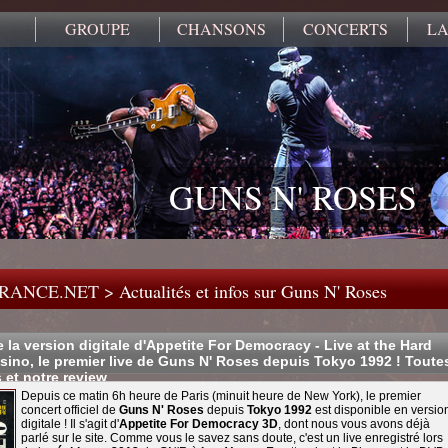
GROUPE
CHANSONS
CONCERTS
LA
GUNS N' ROSES
FRANCE.NET
>
Actualités et infos sur Guns N' Roses
e la version digitale d'Appetite For Democracy - Live at the Hard
ino, le premier live de Guns N' Roses depuis Tokyo 1992 ! Toute
s et notre review
Depuis ce matin 6h heure de Paris (minuit heure de New York), le premier
concert officiel de
Guns N' Roses
depuis
Tokyo 1992
est disponible en versio
digitale ! Il s'agit d'
Appetite For Democracy 3D
, dont nous vous avons déjà
parlé sur le site. Comme vous le savez sans doute, c'est un live enregistré lors