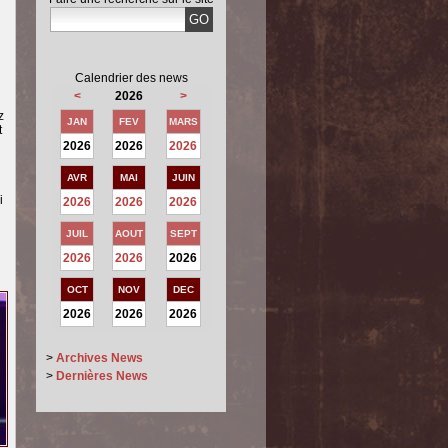
Calendrier des news
<
2026
>
z
JAN
FEV
MARS
t
2026
2026
2026
AVR
MAI
JUIN
i
2026
2026
2026
JUIL
AOUT
SEPT
2026
2026
2026
OCT
NOV
DEC
2026
2026
2026
>
Archives News
>
Dernières News