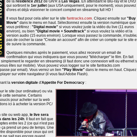
de la
résidence 2012
de GN'R à
Las Vegas
. En attendant le Blu-ray et le DVD
qui sortiront le
1er juillet
(aux USA uniquement, pour le moment), vous pouvez
d'ores et déjà visionner le concert complet en streaming full HD !
Il vous faut pour cela aller sur le site
fantracks.com
. Cliquez ensuite sur
"Buy
Movie"
dans le menu en haut. Sélectionnez ensuite la version numérique que
vous préférez :
"Digital movie"
si vous voulez juste la vidéo du live (11 euros
environ), ou bien
"Digital movie + Soundtrack"
si vous voulez la vidéo et la
version audio (15 euros environ). Lorsque vous passez la commande, n'oublie
pas de cocher la case "Create an account" afin de créer un compte sur le site e
de suivre la commande.
Quelques minutes après le paiement, vous allez recevoir un email de
confirmation qui vous indiquera que vous pouvez "télécharger" le film. En fait
simplement le regarder en streaming (il faut donc une connexion wifi ou ethernet s
i vous êtes sur mobile). Vous pouvez vous logger sur le site fantracks.com
passe par email). Vous verrez un lien
"Play Movie"
dans le menu en haut. Cliquez
e player sur votre navigateur (il vous faut Adobe Flash).
nant la
version digitale
d'
Appetite For Democracy
:
ur le site (sur ordinateur) ou via
é cette semaine. Certains
s soucis pour acheter sur la web
ons ici à acheter la version PC/
n site ou web app,
le live sera
s dans les 24h
. Il faut en fait que
tes entre les 2 (ce qui n'est pas
ue ça prend un peu de temps. Une
être disponible pour ceux qui ont
on ne sait pas encore quand.