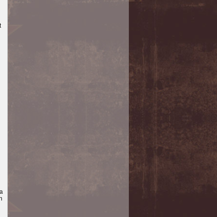
t
i
la
n