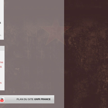
a
s.
x
ime
 A
es
PLAN DU SITE
GN'R FRANCE