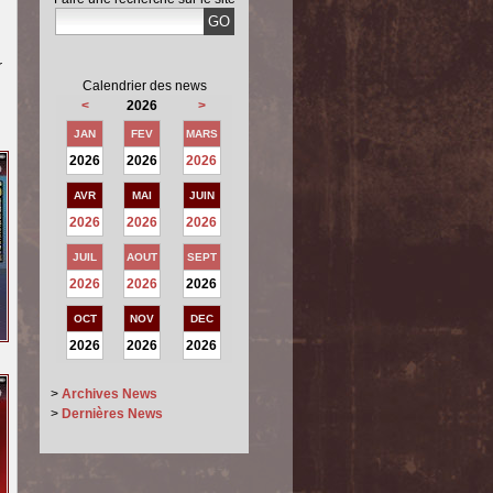
r
Calendrier des news
<
2026
>
JAN
FEV
MARS
2026
2026
2026
AVR
MAI
JUIN
2026
2026
2026
JUIL
AOUT
SEPT
2026
2026
2026
OCT
NOV
DEC
2026
2026
2026
>
Archives News
>
Dernières News