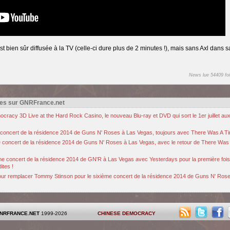
st bien sûr diffusée à la TV (celle-ci dure plus de 2 minutes !), mais sans Axl dans s
News lue 54409 foi
es sur GNRFrance.net
ocracy 3D Live at the Hard Rock Casino, le nouveau Blu-ray et DVD qui sort le 1er juillet au
ier concert de la résidence 2014 de Guns N' Roses à Las Vegas, toujours avec There Was A T
ème concert de la résidence 2014 de Guns N' Roses à Las Vegas, avec le retour de There Was
ième concert de la résidence 2014 de GN'R à Las Vegas avec Yesterdays pour la première fois
ites !
our remplacer Tommy Stinson pour le sixième concert de la résidence 2014 de Guns N' Ros
NRFRANCE.NET
1999-2026
CHINESE DEMOCRACY