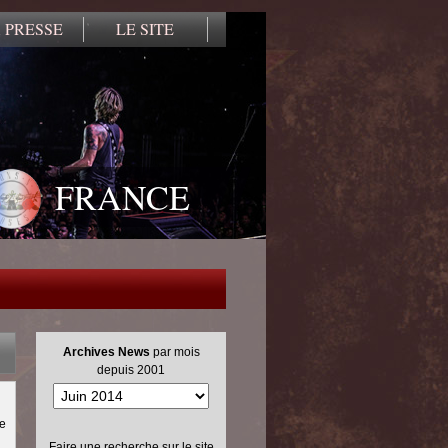
 PRESSE
LE SITE
FRANCE
Archives News
par mois
depuis 2001
me
Faire une recherche sur le site