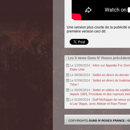
Une version plus courte de la publicité e
première version ceci dit.
|
Les 5 news Guns N' Roses précédent
Le 12/06/2014 :
Infos sur Appetite For Dem
Etats-Unis
Le 08/06/2014 :
Setlist en direct du dern
Le 07/06/2014 :
Setlist en direct du huit
Time !
Le 05/06/2014 :
Setlist et vidéos du sept
depuis 1993, Prostitute et des reprises inéd
Le 01/06/2014 :
Duff McKagan de retour p
à Las Vegas, avec Attitute et Raw Power
COPYRIGHTS
GUNS N' ROSES FRANCE
/
G