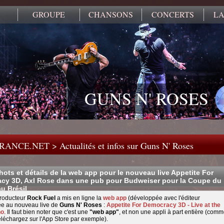
GROUPE
CHANSONS
CONCERTS
LA
GUNS N' ROSES
FRANCE.NET
>
Actualités et infos sur Guns N' Roses
ots et détails de la web app pour le nouveau live Appetite For
cy 3D, Axl Rose dans une pub pour Budweiser pour la Coupe du
u Brésil
roducteur
Rock Fuel
a mis en ligne la
web app
(développée avec l'éditeur
ée au nouveau live de
Guns N' Roses
:
Appetite For Democracy 3D - Live at the
no
. Il faut bien noter que c'est une
"web app"
, et non une appli à part entière (com
éléchargez sur l'App Store par exemple).