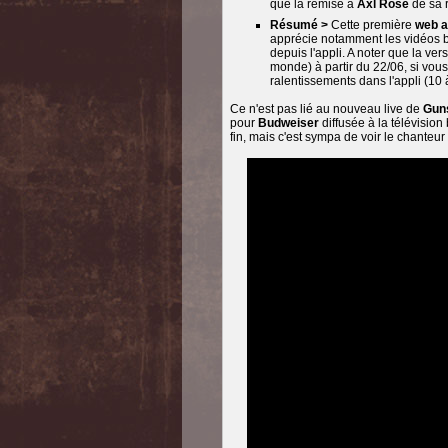
que la remise à
Axl Rose
de sa 
Résumé >
Cette première
web 
apprécie notamment les vidéos bo
depuis l'appli. A noter que la ver
monde) à partir du 22/06, si vous
ralentissements dans l'appli (10
Ce n'est pas lié au nouveau live de
Gun
pour
Budweiser
diffusée à la télévision
fin, mais c'est sympa de voir le chanteu