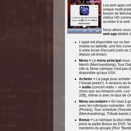
Les web apps ont 
unique multi-plat
besoin de télécha
vidéos HD comme c
accéder à la web 
Nous allons vous 
web app
dédiée 
L'appli est disponible sur ce lien 
mobile ou tablette, une fois conn
à votre écran d'accueil (cela va 
depuis cet écran).
Menu >
Le
menu principal
vous 
Merch (Merchandising), Tour Dat
info la 3ème rubrique n'est pas 
disponible qu'aux USA.
Acheter >
La page pour acheter l
("sneak peeks"). 4 versions du liv
+ audio
(concert vidéo + version
chers que sur Amazon.com. Les v
20$), même si avec le taux de ch
Menu secondaire >
En haut à g
avec les rubriques suivantes : O
(Photos), Tour schedule (Tourné
(Merchandising), Tribute bands
Bonus >
La rubrique la plus int
priori la partie Bonus du DVD. V
membres du groupe (Ron "Bumblef