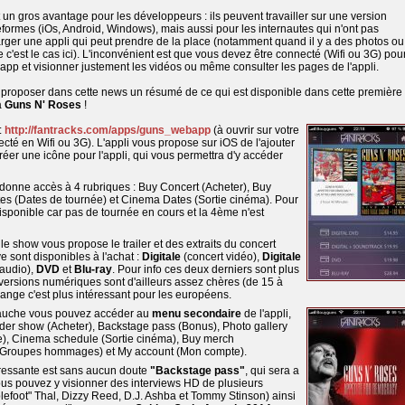
un gros avantage pour les développeurs : ils peuvent travailler sur une version
eformes (iOs, Android, Windows), mais aussi pour les internautes qui n'ont pas
rger une appli qui peut prendre de la place (notamment quand il y a des photos ou
'est le cas ici). L'inconvénient est que vous devez être connecté (Wifi ou 3G) pou
app et visionner justement les vidéos ou même consulter les pages de l'appli.
proposer dans cette news un résumé de ce qui est disponible dans cette première
à
Guns N' Roses
!
:
http://fantracks.com/apps/guns_webapp
(à ouvrir sur votre
ecté en Wifi ou 3G). L'appli vous propose sur iOS de l'ajouter
créer une icône pour l'appli, qui vous permettra d'y accéder
donne accès à 4 rubriques : Buy Concert (Acheter), Buy
es (Dates de tournée) et Cinema Dates (Sortie cinéma). Pour
disponible car pas de tournée en cours et la 4ème n'est
e show vous propose le trailer et des extraits du concert
e sont disponibles à l'achat :
Digitale
(concert vidéo),
Digitale
 audio),
DVD
et
Blu-ray
. Pour info ces deux derniers sont plus
ersions numériques sont d'ailleurs assez chères (de 15 à
ange c'est plus intéressant pour les européens.
auche vous pouvez accéder au
menu secondaire
de l'appli,
rder show (Acheter), Backstage pass (Bonus), Photo gallery
e), Cinema schedule (Sortie cinéma), Buy merch
 (Groupes hommages) et My account (Mon compte).
éressante est sans aucun doute
"Backstage pass"
, qui sera a
ous pouvez y visionner des interviews HD de plusieurs
oot" Thal, Dizzy Reed, D.J. Ashba et Tommy Stinson) ainsi