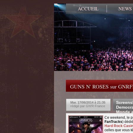
ACCUEIL
NEWS
GUNS N' ROSES sur GNR
Screensh
Mar. 17/06/2014 à 21:35
rédigé par GN'R France
Democra
Monde a
Ce weekend, le p
FanTracks
) dédi
Hard Rock Casi
celles que vous t