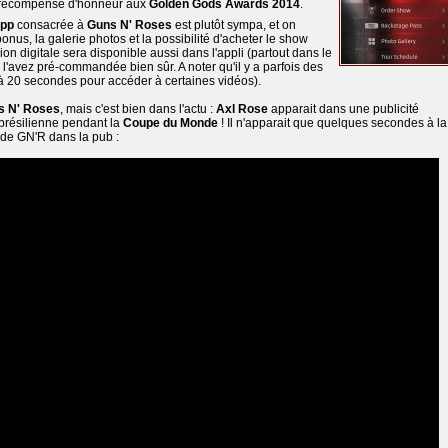
récompense d'honneur aux
Golden Gods Awards 2014
.
app
consacrée à
Guns N' Roses
est plutôt sympa, et on
nus, la galerie photos et la possibilité d'acheter le show
sion digitale sera disponible aussi dans l'appli (partout dans le
 l'avez pré-commandée bien sûr. A noter qu'il y a parfois des
 à 20 secondes pour accéder à certaines vidéos).
s N' Roses
, mais c'est bien dans l'actu :
Axl Rose
apparait dans une publicité
 brésilienne pendant la
Coupe du Monde
! Il n'apparait que quelques secondes à la
r de GN'R dans la pub :