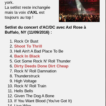
york.
La setlist reste inchangée
mais la voix d'
AXL
est
toujours au top !
Setlist du concert d'AC/DC avec Axl Rose à
Buffalo, NY (11/09/2016) :
Rock Or Bust
Shoot To Thrill
Hell Ain't A Bad Place To Be
Back In Black
Got Some Rock N' Roll Thunder
Dirty Deeds Done Dirt Cheap
Rock N' Roll Damnation
Thunderstruck
High Voltage
Rock N' Roll Train
Hells Bells
Given The Dog A Bone
If You Want Blood (You've Got It)
Live Wire