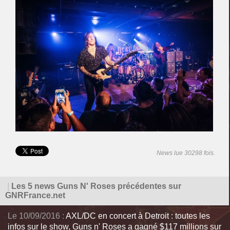
News lue 30298 fois.
|
Les 5 news Guns N' Roses précédentes sur
GNRFrance.net
Le 10/09/2016 :
AXL/DC en concert à Detroit : toutes les
infos sur le show, Guns n' Roses a gagné $117 millions sur