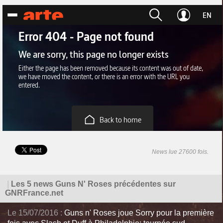
News lue 27600 fois.
|
Les 5 news Guns N' Roses précédentes sur
GNRFrance.net
Le 15/07/2016 :
Guns n' Roses joue Sorry pour la première