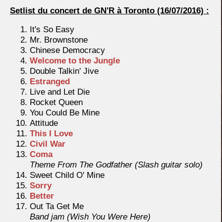
Setlist du concert de GN'R à Toronto (16/07/2016) :
It's So Easy
Mr. Brownstone
Chinese Democracy
Welcome to the Jungle
Double Talkin' Jive
Estranged
Live and Let Die
Rocket Queen
You Could Be Mine
Attitude
This I Love
Civil War
Coma
Theme From The Godfather (Slash guitar solo)
Sweet Child O' Mine
Sorry
Better
Out Ta Get Me
Band jam (Wish You Were Here)