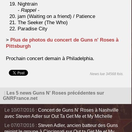
Nightrain
- Rappel -
jam (Waiting on a friend) / Patience
The Seeker (The Who)
Paradise City
>
Plus de photos du concert de Guns n' Roses à
Pittsburgh
Prochain concert demain à Philadelphia.
News lue 34568 fois.
|
Les 5 news Guns N' Roses précédentes sur
GNRFrance.net
Le 10/07/2016 :
Concert de Guns N' Roses à Nashville
avec Steven Adler sur Out Ta Get Me et My Michelle
Le 07/07/2016 :
Steven Adler, ancien batteur des Guns
rejoint le groupe à Cincinnati sur Out ta Get Me et My