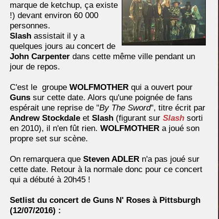
marque de ketchup, ça existe
!) devant environ 60 000
personnes.
Slash
assistait il y a
quelques jours au concert de
John Carpenter
dans cette même ville pendant un
jour de repos.
C'est le groupe
WOLFMOTHER
qui a ouvert pour
Guns
sur cette date. Alors qu'une poignée de fans
espérait une reprise de "
By The Sword
", titre écrit par
Andrew Stockdale
et
Slash
(figurant sur
Slash
sorti
en 2010), il n'en fût rien.
WOLFMOTHER
a joué son
propre set sur scène.
On remarquera que
Steven ADLER
n'a pas joué sur
cette date. Retour à la normale donc pour ce concert
qui a débuté à 20h45 !
Setlist du concert de Guns N' Roses à Pittsburgh
(12/07/2016) :