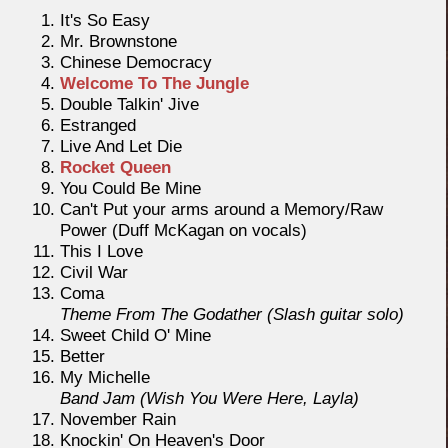
It's So Easy
Mr. Brownstone
Chinese Democracy
Welcome To The Jungle
Double Talkin' Jive
Estranged
Live And Let Die
Rocket Queen
You Could Be Mine
Can't Put your arms around a Memory/Raw
Power (Duff McKagan on vocals)
This I Love
Civil War
Coma
Theme From The Godather (Slash guitar solo)
Sweet Child O' Mine
Better
My Michelle
Band Jam (Wish You Were Here, Layla)
November Rain
Knockin' On Heaven's Door