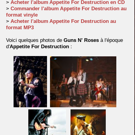
>
Acheter l'album Appetite For Destruction en CD
>
Commander l'album Appetite For Destruction au
format vinyle
>
Acheter l'album Appetite For Destruction au
format MP3
Voici quelques photos de
Guns N' Roses
à l'époque
d'
Appetite For Destruction
: