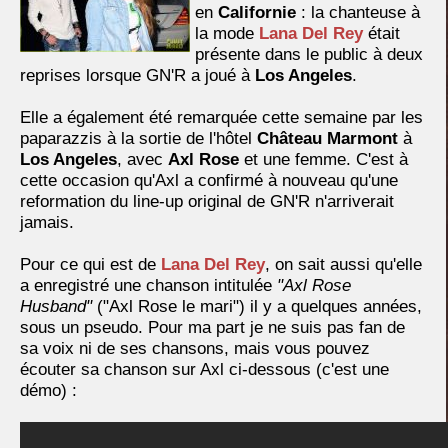
en
Californie
: la chanteuse à
la mode
Lana Del Rey
était
présente dans le public à deux
reprises lorsque GN'R a joué à
Los Angeles
.
Elle a également été remarquée cette semaine par les
paparazzis à la sortie de l'hôtel
Château Marmont
à
Los Angeles
, avec
Axl Rose
et une femme. C'est à
cette occasion qu'Axl a confirmé à nouveau qu'une
reformation du line-up original de GN'R n'arriverait
jamais.
Pour ce qui est de
Lana Del Rey
, on sait aussi qu'elle
a enregistré une chanson intitulée
"Axl Rose
Husband"
("Axl Rose le mari") il y a quelques années,
sous un pseudo. Pour ma part je ne suis pas fan de
sa voix ni de ses chansons, mais vous pouvez
écouter sa chanson sur Axl ci-dessous (c'est une
démo) :