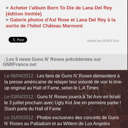
>
Acheter l'album Born To Die de Lana Del Rey
(édition limitée)
>
Galerie photos d'Axl Rose et Lana Del Rey à la
sortie de l'hôtel Château Marmont
News lue 60904 fois.
|
Les 5 news Guns N' Roses précédentes sur
GNRFrance.net
Le 06/04/2012 :
Les fans de Guns N' Roses demandent à
la presse américaine de relayer leur volonté de voir le line-
up original au Hall of Fame, selon le L.A Times
Le 03/04/2012 :
Guns N' Roses jouera à Tel Aviv en Israël
le 3 juillet prochain avec Ugly Kid Joe en première partie !
Slash parle du Hall of Fame
Le 31/03/2012 :
Photos exclusives des concerts de Guns
N' Roses au Palladium et au Wiltern de Los Angeles