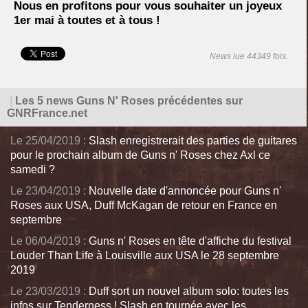
Nous en profitons pour vous souhaiter un joyeux
1er mai à toutes et à tous !
News lue 44349 fois.
|
Les 5 news Guns N' Roses précédentes sur
GNRFrance.net
Le 25/04/2019 :
Slash enregistrerait des parties de guitares
pour le prochain album de Guns n' Roses chez Axl ce
samedi ?
Le 23/04/2019 :
Nouvelle date d'annoncée pour Guns n'
Roses aux USA, Duff McKagan de retour en France en
septembre
Le 06/04/2019 :
Guns n' Roses en tête d'affiche du festival
Louder Than Life à Louisville aux USA le 28 septembre
2019
Le 23/03/2019 :
Duff sort un nouvel album solo: toutes les
infos sur Tenderness ! Slash en tournée avec les