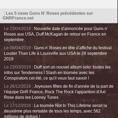
|
Les 5 news Guns N' Roses précédentes sur
GNRFrance.net
Le 23/04/2019 :
Nouvelle date d'annoncée pour Guns n'
Roses aux USA, Duff McKagan de retour en France en
septembre
Le 06/04/2019 :
Guns n' Roses en tête d'affiche du festival
Louder Than Life à Louisville aux USA le 28 septembre
2019
Le 23/03/2019 :
Duff sort un nouvel album solo: toutes les
infos sur Tenderness ! Slash en tournée avec les
Conspirators cet été, ce qu'il vous faut savoir !
Le 26/12/2018 :
Joyeuses fêtes de fin d'année de la part de
l'équipe GnR France, Rock The Rock l'apparition d'Axl
Rose dans les Looney Tunes
Le 17/12/2018 :
La tournée Not In This Lifetime serait la
deuxième plus rentable de tous les temps, avec 562
millions de dollars !