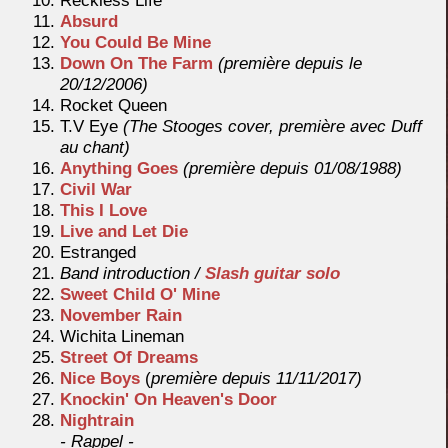
Reckless Life
Absurd
You Could Be Mine
Down On The Farm
(première depuis le
20/12/2006)
Rocket Queen
T.V Eye
(The Stooges cover, première avec Duff
au chant)
Anything Goes
(première depuis 01/08/1988)
Civil War
This I Love
Live and Let Die
Estranged
Band introduction /
Slash guitar solo
Sweet Child O' Mine
November Rain
Wichita Lineman
Street Of Dreams
Nice Boys
(
première depuis 11/11/2017)
Knockin' On Heaven's Door
Nightrain
- Rappel -