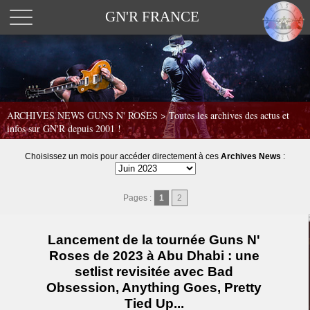
GN'R FRANCE
ARCHIVES NEWS GUNS N' ROSES >
Toutes les archives des actus et
infos sur GN'R depuis 2001 !
Choisissez un mois pour accéder directement à ces
Archives News
:
Pages :
1
2
Lancement de la tournée Guns N'
Roses de 2023 à Abu Dhabi : une
setlist revisitée avec Bad
Obsession, Anything Goes, Pretty
Tied Up...