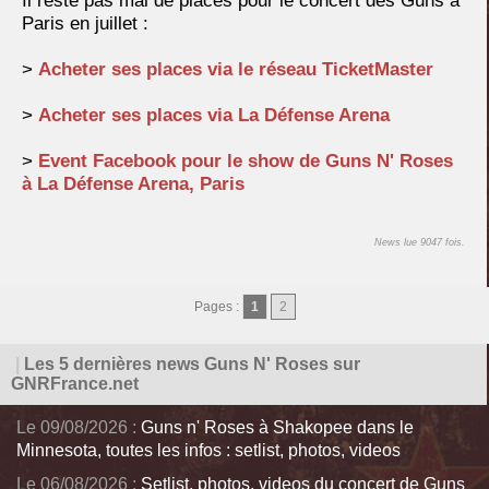
Il reste pas mal de places pour le concert des Guns à
Paris en juillet :
>
Acheter ses places via le réseau TicketMaster
>
Acheter ses places via La Défense Arena
>
Event Facebook pour le show de Guns N' Roses
à La Défense Arena, Paris
News lue 9047 fois.
Pages :
1
2
|
Les 5 dernières news Guns N' Roses sur
GNRFrance.net
Le 09/08/2026 :
Guns n' Roses à Shakopee dans le
Minnesota, toutes les infos : setlist, photos, videos
Le 06/08/2026 :
Setlist, photos, videos du concert de Guns