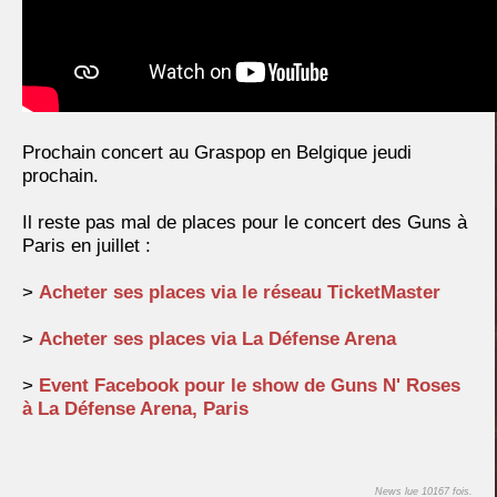
Prochain concert au Graspop en Belgique jeudi
prochain.
Il reste pas mal de places pour le concert des Guns à
Paris en juillet :
>
Acheter ses places via le réseau TicketMaster
>
Acheter ses places via La Défense Arena
>
Event Facebook pour le show de Guns N' Roses
à La Défense Arena, Paris
News lue 10167 fois.