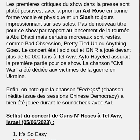
Les premières critiques du show dans la presse sont
plutôt positives, avec a priori un
Axl Rose
en bonne
forme vocale et physique et un
Slash
toujours
impressionnant sur ses solos. Pas de nouveau titre
pour ce show par rapport au lancement de la tournée
à Abu Dhabi mais certains morceaux sont restés,
comme Bad Obsession, Pretty Tied Up ou Anything
Goes. Le concert était sold out et GN'R a joué devant
plus de 60.000 fans à Tel Aviv. Ayfo Hayeled assurait
la première partie pour ce show. La chanson "Civil
War" a été dédiée aux victimes de la guerre en
Ukraine.
Enfin, on note que la chanson "
Perhaps
" (chanson
inédite issue des sessions Chinese Democracy) a
bien été jouée durant le soundcheck avec Axl.
Setlist du concert de Guns N' Roses à Tel Aviv,
Israel
(05/06/2023) :
It's So Easy