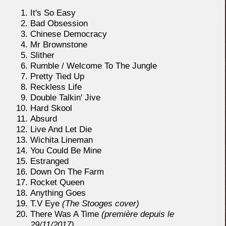
It's So Easy
Bad Obsession
Chinese Democracy
Mr Brownstone
Slither
Rumble / Welcome To The Jungle
Pretty Tied Up
Reckless Life
Double Talkin' Jive
Hard Skool
Absurd
Live And Let Die
Wichita Lineman
You Could Be Mine
Estranged
Down On The Farm
Rocket Queen
Anything Goes
T.V Eye
(The Stooges cover)
There Was A Time
(première depuis le
29/11/2017)