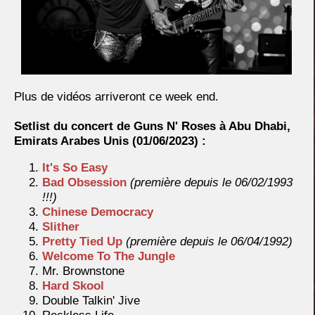
Plus de vidéos arriveront ce week end.
Setlist du concert de Guns N' Roses à Abu Dhabi,
Emirats Arabes Unis
(01/06/2023) :
It's So Easy
Bad Obsession
(première depuis le 06/02/1993
!!!)
Chinese Democracy
Slither
Pretty Tied Up
(première depuis le 06/04/1992)
Welcome To The Jungle
Mr. Brownstone
Hard Skool
Double Talkin' Jive