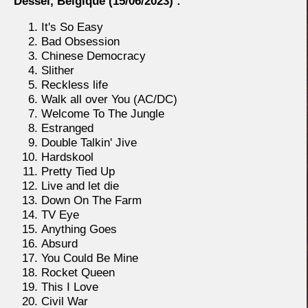
Dessel, Belgique
(15/06/2023) :
It's So Easy
Bad Obsession
Chinese Democracy
Slither
Reckless life
Walk all over You (AC/DC)
Welcome To The Jungle
Estranged
Double Talkin' Jive
Hardskool
Pretty Tied Up
Live and let die
Down On The Farm
TV Eye
Anything Goes
Absurd
You Could Be Mine
Rocket Queen
This I Love
Civil War