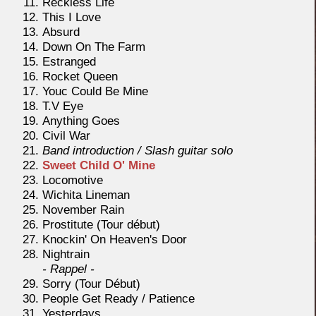
Reckless Life
This I Love
Absurd
Down On The Farm
Estranged
Rocket Queen
Youc Could Be Mine
T.V Eye
Anything Goes
Civil War
Band introduction / Slash guitar solo
Sweet Child O' Mine
Locomotive
Wichita Lineman
November Rain
Prostitute (Tour début)
Knockin' On Heaven's Door
Nightrain
- Rappel -
Sorry (Tour Début)
People Get Ready / Patience
Yesterdays