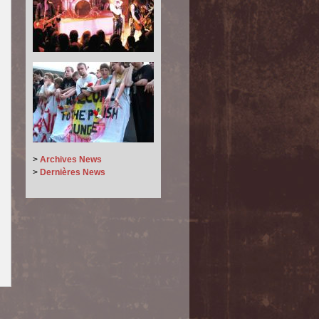
>
Archives News
>
Dernières News