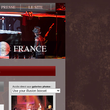
 PRESSE
LE SITE
FRANCE
e
Accès direct aux
galeries photos
: