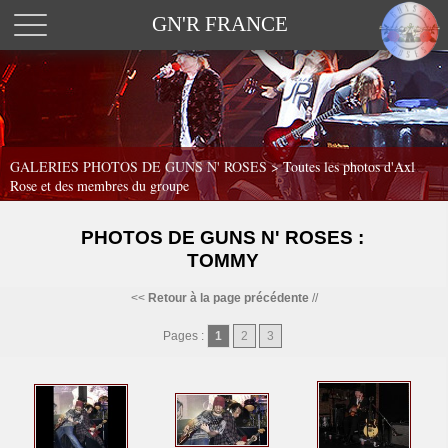
GN'R FRANCE
GALERIES PHOTOS DE GUNS N' ROSES >
Toutes les photos d'Axl
Rose et des membres du groupe
PHOTOS DE GUNS N' ROSES :
TOMMY
<<
Retour à la page précédente
//
Pages :
1
2
3