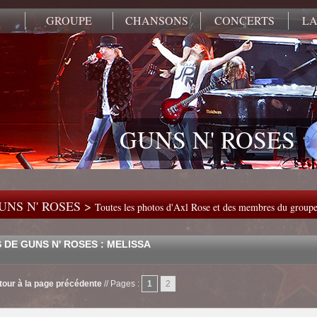
GROUPE
CHANSONS
CONCERTS
LA
GUNS N' ROSES
UNS N' ROSES >
Toutes les photos d'Axl Rose et des membres du group
 DE GUNS N' ROSES : MELISSA
tour à la page précédente
//
Pages :
1
2