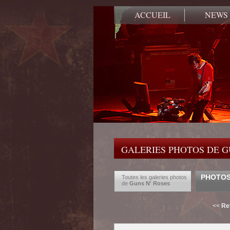
ACCUEIL
NEWS
GALERIES PHOTOS DE G
PHOTOS
Toutes les galeries photos
de
Guns N' Roses
<<
Re