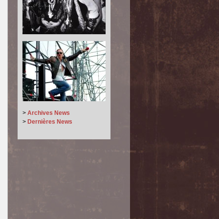
>
Archives News
>
Dernières News