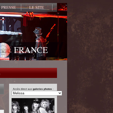
 PRESSE
LE SITE
FRANCE
e
Accès direct aux
galeries photos
: