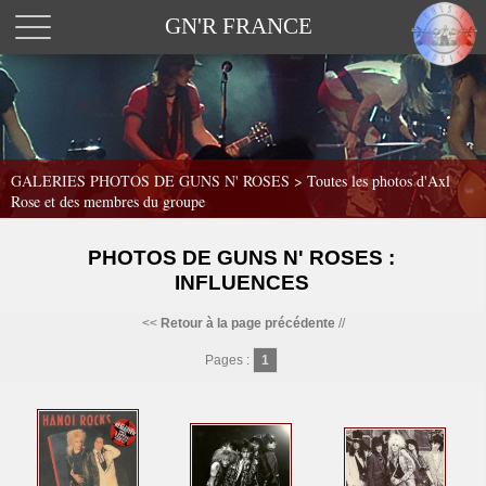
GN'R FRANCE
GALERIES PHOTOS DE GUNS N' ROSES >
Toutes les photos d'Axl
Rose et des membres du groupe
PHOTOS DE GUNS N' ROSES :
INFLUENCES
<<
Retour à la page précédente
//
Pages :
1