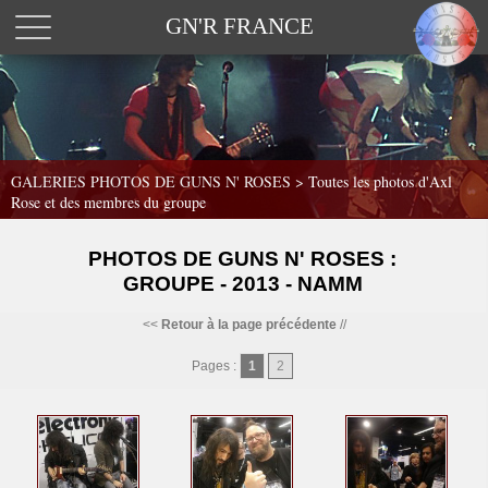
GN'R FRANCE
GALERIES PHOTOS DE GUNS N' ROSES >
Toutes les photos d'Axl
Rose et des membres du groupe
PHOTOS DE GUNS N' ROSES :
GROUPE - 2013 - NAMM
<<
Retour à la page précédente
//
Pages :
1
2