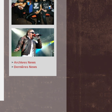
>
Archives News
>
Dernières News