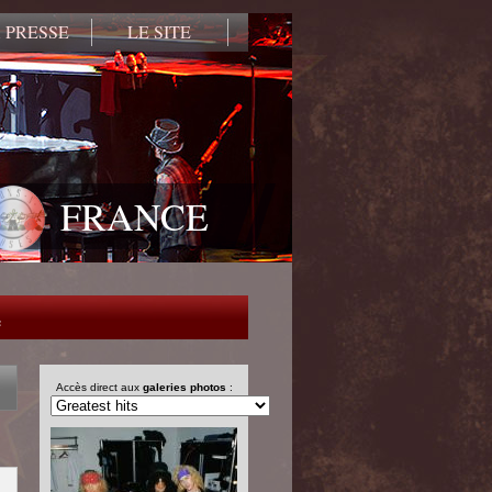
 PRESSE
LE SITE
FRANCE
e
Accès direct aux
galeries photos
: