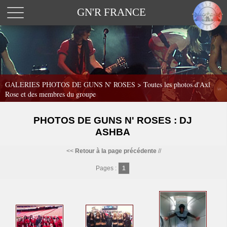
GN'R FRANCE
GALERIES PHOTOS DE GUNS N' ROSES >
Toutes les photos d'Axl
Rose et des membres du groupe
PHOTOS DE GUNS N' ROSES : DJ
ASHBA
<<
Retour à la page précédente
//
Pages :
1