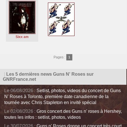
Sixx am
Pages :
1
|
Les 5 dernières news Guns N' Roses sur
GNRFrance.net
Le 06/08/2026 :
Setlist, photos, videos du concert de Guns
N' Roses à Toronto, première date canadienne de la
tournée avec Chris Stapleton en invité spécial
Le 02/08/2026 :
Gros concert des Guns n' roses à Hershey,
toutes les infos : setlist, photos, videos
Le 30/07/2026 :
Guns n' Roses donne un concert très court