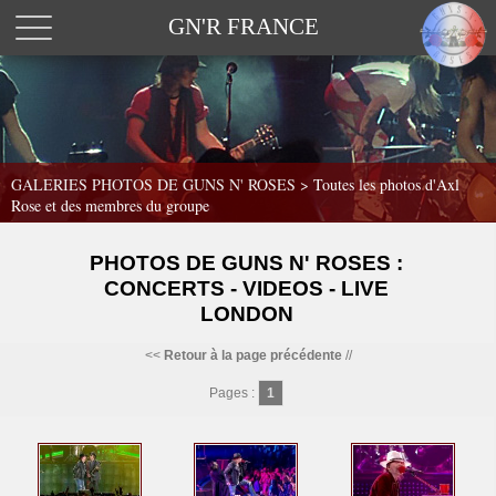
GN'R FRANCE
GALERIES PHOTOS DE GUNS N' ROSES >
Toutes les photos d'Axl
Rose et des membres du groupe
PHOTOS DE GUNS N' ROSES :
CONCERTS - VIDEOS - LIVE
LONDON
<<
Retour à la page précédente
//
Pages :
1