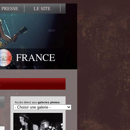
 PRESSE
LE SITE
FRANCE
e
Accès direct aux
galeries photos
: