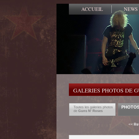
ACCUEIL
NEWS
GALERIES PHOTOS DE G
PHOTOS
Toutes les galeries photos
de
Guns N' Roses
<<
Re