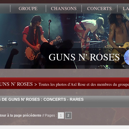
GROUPE
CHANSONS
CONCERTS
LA
GUNS N' ROSES
UNS N' ROSES >
Toutes les photos d'Axl Rose et des membres du group
 DE GUNS N' ROSES : CONCERTS - RARES
tour à la page précédente
//
Pages :
1
2