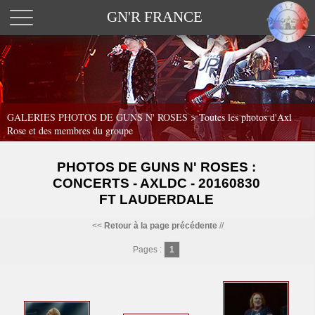
GN'R FRANCE
GALERIES PHOTOS DE GUNS N' ROSES >
Toutes les photos d'Axl
Rose et des membres du groupe
PHOTOS DE GUNS N' ROSES :
CONCERTS - AXLDC - 20160830
FT LAUDERDALE
<<
Retour à la page précédente
//
Pages :
1