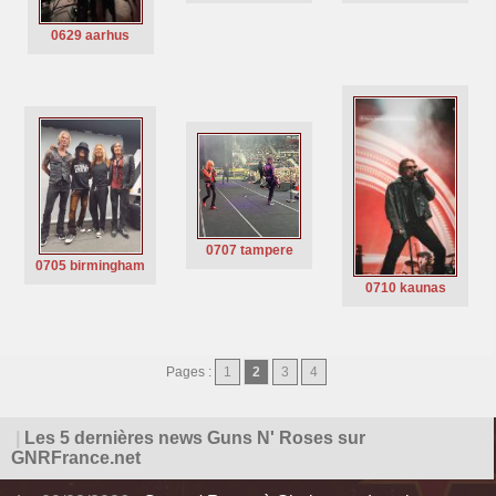
0629 aarhus
0707 tampere
0705 birmingham
0710 kaunas
Pages :
1
2
3
4
|
Les 5 dernières news Guns N' Roses sur
GNRFrance.net