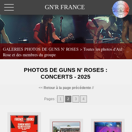
GN'R FRANCE
GALERIES PHOTOS DE GUNS N' ROSES >
Toutes les photos d'Axl
Rose et des membres du groupe
PHOTOS DE GUNS N' ROSES :
CONCERTS - 2025
<<
Retour à la page précédente
//
Pages :
1
2
3
4