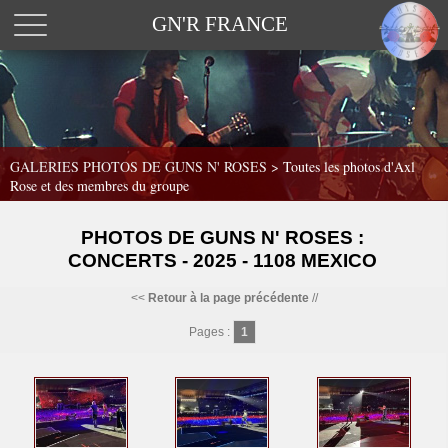
GN'R FRANCE
GALERIES PHOTOS DE GUNS N' ROSES >
Toutes les photos d'Axl
Rose et des membres du groupe
PHOTOS DE GUNS N' ROSES :
CONCERTS - 2025 - 1108 MEXICO
<<
Retour à la page précédente
//
Pages :
1