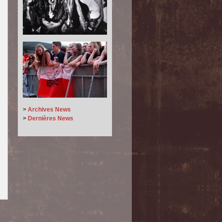
>
Archives News
>
Dernières News