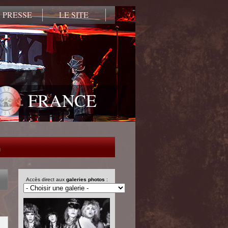
 PRESSE
LE SITE
FRANCE
e
Accès direct aux
galeries photos
: