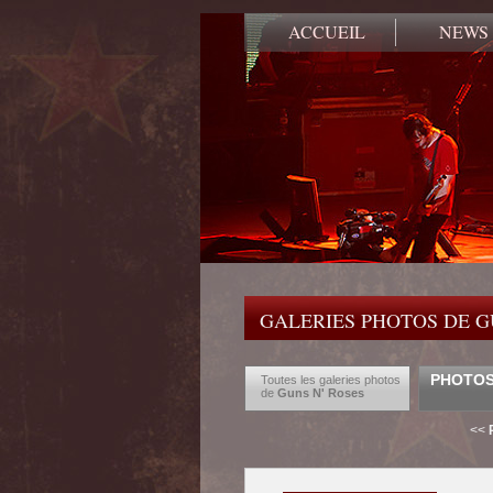
ACCUEIL
NEWS
GALERIES PHOTOS DE G
PHOTOS 
Toutes les galeries photos
de
Guns N' Roses
<<