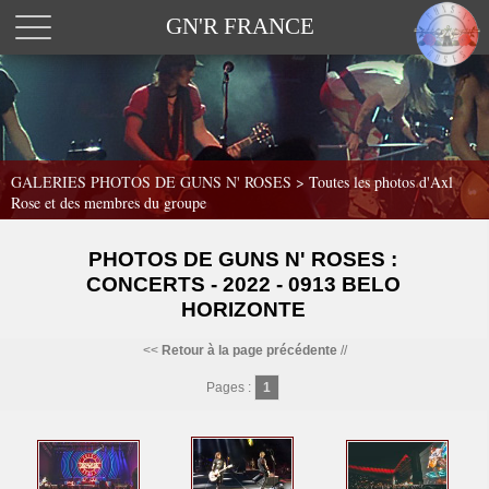
GN'R FRANCE
GALERIES PHOTOS DE GUNS N' ROSES >
Toutes les photos d'Axl
Rose et des membres du groupe
PHOTOS DE GUNS N' ROSES :
CONCERTS - 2022 - 0913 BELO
HORIZONTE
<<
Retour à la page précédente
//
Pages :
1