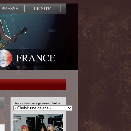
 PRESSE
LE SITE
FRANCE
e
Accès direct aux
galeries photos
: