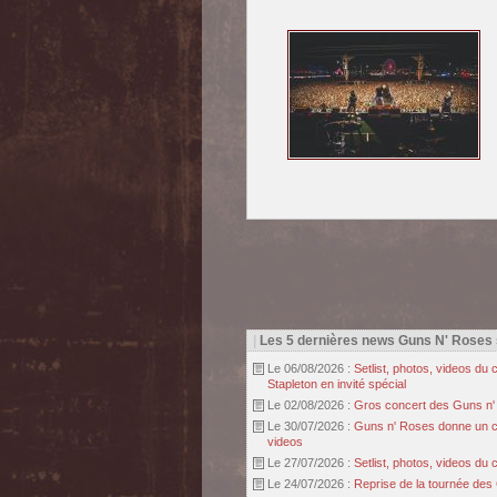
|
Les 5 dernières news Guns N' Roses
Le 06/08/2026 :
Setlist, photos, videos d
Stapleton en invité spécial
Le 02/08/2026 :
Gros concert des Guns n' r
Le 30/07/2026 :
Guns n' Roses donne un con
videos
Le 27/07/2026 :
Setlist, photos, videos d
Le 24/07/2026 :
Reprise de la tournée des 