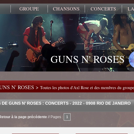
GROUPE
CHANSONS
CONCERTS
LA
GUNS N' ROSES
UNS N' ROSES >
Toutes les photos d'Axl Rose et des membres du group
DE GUNS N' ROSES : CONCERTS - 2022 - 0908 RIO DE JANEIRO
Retour à la page précédente
//
Pages :
1