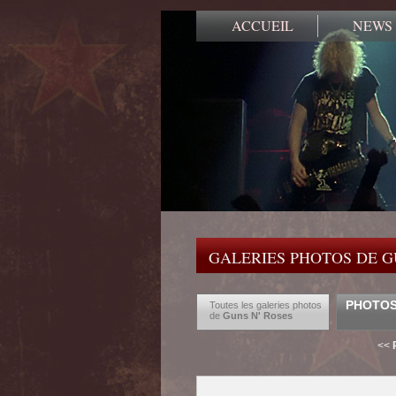
ACCUEIL
NEWS
GALERIES PHOTOS DE G
PHOTOS 
Toutes les galeries photos
de
Guns N' Roses
<<