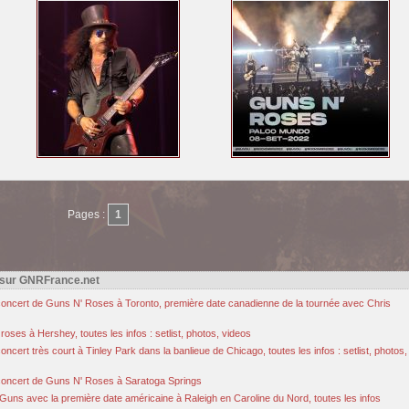
Pages :
1
 sur GNRFrance.net
u concert de Guns N' Roses à Toronto, première date canadienne de la tournée avec Chris
oses à Hershey, toutes les infos : setlist, photos, videos
cert très court à Tinley Park dans la banlieue de Chicago, toutes les infos : setlist, photos,
u concert de Guns N' Roses à Saratoga Springs
Guns avec la première date américaine à Raleigh en Caroline du Nord, toutes les infos