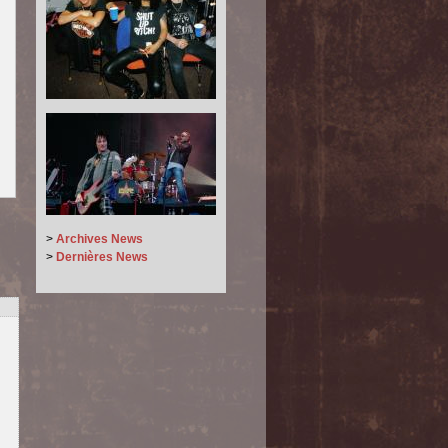
>
Archives News
>
Dernières News