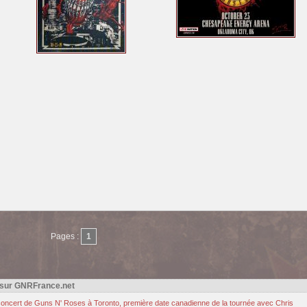
Pages :
1
 sur GNRFrance.net
u concert de Guns N' Roses à Toronto, première date canadienne de la tournée avec Chris