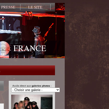
 PRESSE
LE SITE
FRANCE
e
Accès direct aux
galeries photos
: