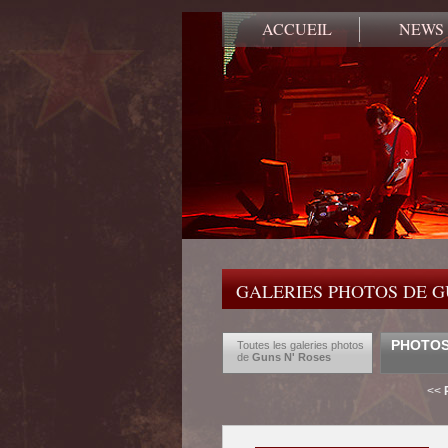
ACCUEIL
NEWS
GALERIES PHOTOS DE G
PHOTOS 
Toutes les galeries photos
de
Guns N' Roses
<<