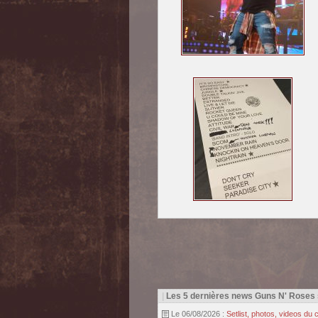
|
Les 5 dernières news Guns N' Roses
Le 06/08/2026 :
Setlist, photos, videos d