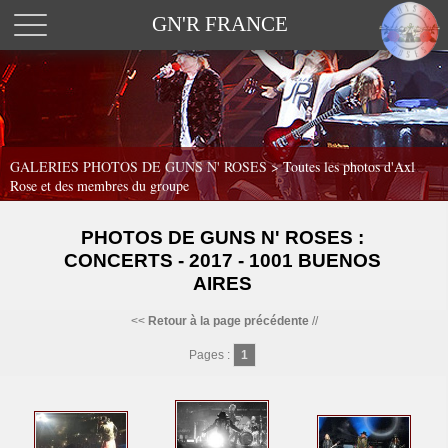
GN'R FRANCE
GALERIES PHOTOS DE GUNS N' ROSES >
Toutes les photos d'Axl
Rose et des membres du groupe
PHOTOS DE GUNS N' ROSES :
CONCERTS - 2017 - 1001 BUENOS
AIRES
<<
Retour à la page précédente
//
Pages :
1