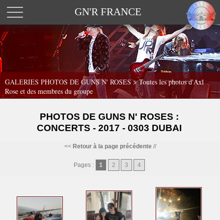
GN'R FRANCE
GALERIES PHOTOS DE GUNS N' ROSES >
Toutes les photos d'Axl
Rose et des membres du groupe
PHOTOS DE GUNS N' ROSES :
CONCERTS - 2017 - 0303 DUBAI
<<
Retour à la page précédente
//
Pages :
1
2
3
4