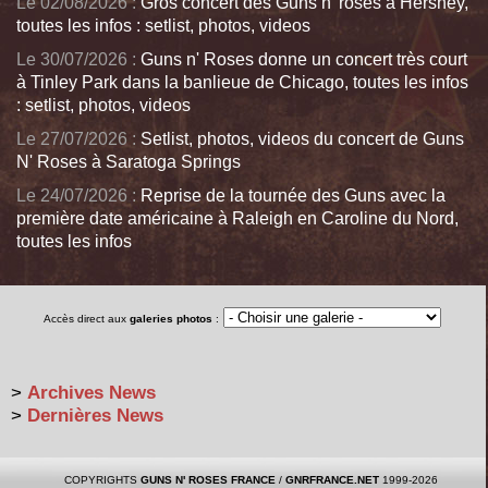
Le 02/08/2026 :
Gros concert des Guns n' roses à Hershey,
toutes les infos : setlist, photos, videos
Le 30/07/2026 :
Guns n' Roses donne un concert très court
à Tinley Park dans la banlieue de Chicago, toutes les infos
: setlist, photos, videos
Le 27/07/2026 :
Setlist, photos, videos du concert de Guns
N' Roses à Saratoga Springs
Le 24/07/2026 :
Reprise de la tournée des Guns avec la
première date américaine à Raleigh en Caroline du Nord,
toutes les infos
Accès direct aux
galeries photos
:
>
Archives News
>
Dernières News
COPYRIGHTS
GUNS N' ROSES FRANCE
/
GNRFRANCE.NET
1999-2026