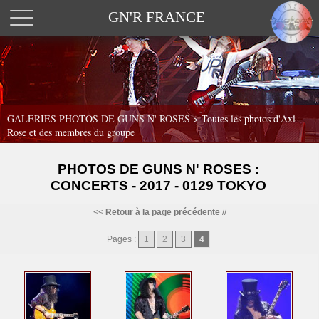
GN'R FRANCE
GALERIES PHOTOS DE GUNS N' ROSES >
Toutes les photos d'Axl
Rose et des membres du groupe
PHOTOS DE GUNS N' ROSES :
CONCERTS - 2017 - 0129 TOKYO
<<
Retour à la page précédente
//
Pages :
1
2
3
4