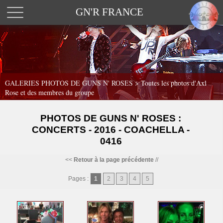
GN'R FRANCE
GALERIES PHOTOS DE GUNS N' ROSES >
Toutes les photos d'Axl
Rose et des membres du groupe
PHOTOS DE GUNS N' ROSES :
CONCERTS - 2016 - COACHELLA -
0416
<<
Retour à la page précédente
//
Pages :
1
2
3
4
5