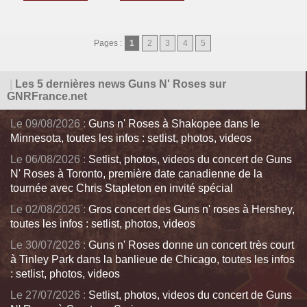
Pages :
1
2
3
4
5
|
Les 5 dernières news Guns N' Roses sur
GNRFrance.net
Le 09/08/2026 :
Guns n' Roses à Shakopee dans le
Minnesota, toutes les infos : setlist, photos, videos
Le 06/08/2026 :
Setlist, photos, videos du concert de Guns
N' Roses à Toronto, première date canadienne de la
tournée avec Chris Stapleton en invité spécial
Le 02/08/2026 :
Gros concert des Guns n' roses à Hershey,
toutes les infos : setlist, photos, videos
Le 30/07/2026 :
Guns n' Roses donne un concert très court
à Tinley Park dans la banlieue de Chicago, toutes les infos
: setlist, photos, videos
Le 27/07/2026 :
Setlist, photos, videos du concert de Guns